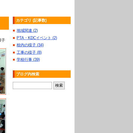
カテゴリ (記事数)
地域関連 (2)
■
PTA・KDCイベント (2)
■
様子
校内の様子 (34)
■
工事の様子 (8)
■
学校行事 (39)
■
ブログ内検索