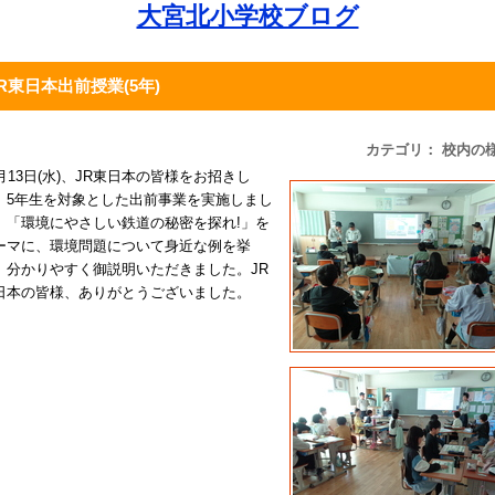
大宮北小学校ブログ
JR東日本出前授業(5年)
カテゴリ： 校内の
1月13日(水)、JR東日本の皆様をお招きし
、5年生を対象とした出前事業を実施しまし
。「環境にやさしい鉄道の秘密を探れ!」を
ーマに、環境問題について身近な例を挙
、分かりやすく御説明いただきました。JR
日本の皆様、ありがとうございました。