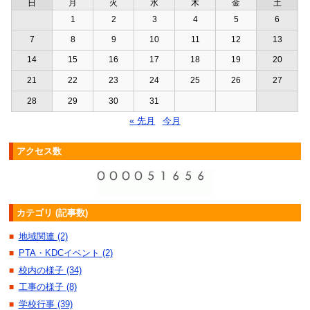
日
月
火
水
木
金
土
1
2
3
4
5
6
7
8
9
10
11
12
13
14
15
16
17
18
19
20
21
22
23
24
25
26
27
28
29
30
31
« 先月
今月
アクセス数
カテゴリ (記事数)
地域関連 (2)
■
PTA・KDCイベント (2)
■
校内の様子 (34)
■
工事の様子 (8)
■
学校行事 (39)
■