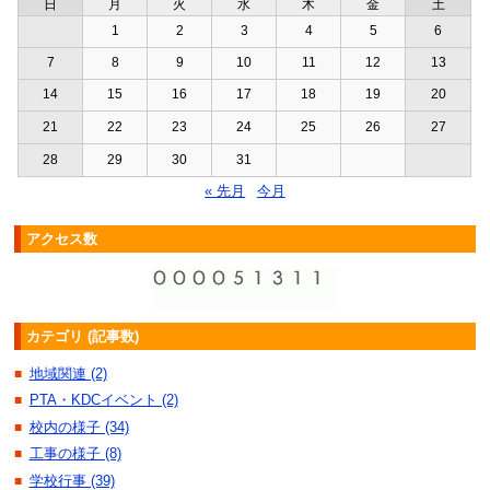
日
月
火
水
木
金
土
1
2
3
4
5
6
7
8
9
10
11
12
13
14
15
16
17
18
19
20
21
22
23
24
25
26
27
28
29
30
31
« 先月
今月
アクセス数
カテゴリ (記事数)
地域関連 (2)
■
PTA・KDCイベント (2)
■
校内の様子 (34)
■
工事の様子 (8)
■
学校行事 (39)
■