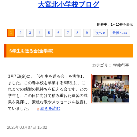
大宮北小学校ブログ
84件中、1～10件
を表示
1
2
3
4
5
6
7
8
9
次へ »
最後へ »»
6年生を送る会(全学年)
カテゴリ： 学校行事
3月7日(金)に、「6年生を送る会」を実施し
ました。この春本校を卒業する6年生に、こ
れまでの感謝の気持ちを伝える会です。どの
学年も、この日に向けて積み重ねた練習の成
果を発揮し、素敵な歌やメッセージを披露し
ていました。
»
続きを読む
2025年03月07日 15:02