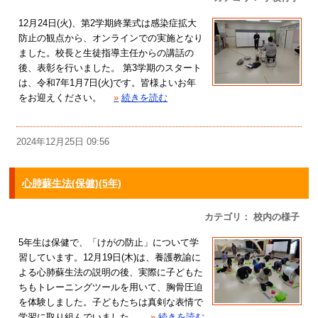
12月24日(火)、第2学期終業式は感染症拡大
防止の観点から、オンラインでの実施となり
ました。校長と生徒指導主任からの講話の
後、表彰を行いました。 第3学期のスタート
は、令和7年1月7日(火)です。皆様よいお年
をお迎えください。
»
続きを読む
2024年12月25日 09:56
心肺蘇生法(保健)(5年)
カテゴリ： 校内の様子
5年生は保健で、「けがの防止」について学
習しています。12月19日(木)は、養護教諭に
よる心肺蘇生法の説明の後、実際に子どもた
ちもトレーニングツールを用いて、胸骨圧迫
を体験しました。子どもたちは真剣な表情で
学習に取り組んでいました。
»
続きを読む