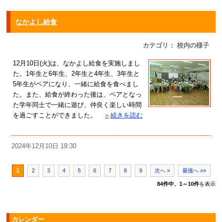
なかよし給食
カテゴリ： 校内の様子
12月10日(火)は、なかよし給食を実施しまし
た。1年生と6年生、2年生と4年生、3年生と
5年生がペアになり、一緒に給食を食べまし
た。また、給食が終わった後は、ペアとなっ
た学年同士で一緒に遊び、仲良く楽しい時間
を過ごすことができました。
»
続きを読む
2024年12月10日 19:30
1
2
3
4
5
6
7
8
9
次へ »
最後へ »»
84件中、1～10件
を表示
カレンダー